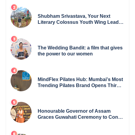
India
Shubham Srivastava, Your Next
Literary Colossus Youth Wing Leader
Redefining Modern Boundaries of
Achievement
The Wedding Bandit: a film that gives
the power to our women
MindFlex Pilates Hub: Mumbai's Most
Trending Pilates Brand Opens Third
Studio, Launches App
Honourable Governor of Assam
Graces Guwahati Ceremony to Confer
the International Buddha Peace
Award & Gaurav Shri Samman