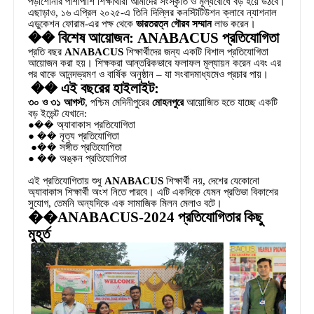
পড়াশোনার পাশাপাশি শিক্ষার্থীরা আমাদের সংস্কৃতি ও মূল্যবোধে বড় হয়ে উঠবে।
এছাড়াও, ১৬ এপ্রিল ২০২৫-এ তিনি দিল্লির কনস্টিটিউশন ক্লাবে ন্যাশনাল
এডুকেশন ফোরাম-এর পক্ষ থেকে
ভারতরত্ন গৌরব সম্মান
লাভ করেন।
�� বিশেষ আয়োজন: ANABACUS প্রতিযোগিতা
প্রতি বছর
ANABACUS
শিক্ষার্থীদের জন্য একটি বিশাল প্রতিযোগিতা
আয়োজন করা হয়। শিক্ষকরা আন্তরিকভাবে ফলাফল মূল্যায়ন করেন এবং এর
পর থাকে আনন্দভ্রমণ ও বার্ষিক অনুষ্ঠান – যা সংবাদমাধ্যমেও প্রচার পায়।
�� এই বছরের হাইলাইট:
৩০ ও ৩১ আগস্ট
, পশ্চিম মেদিনীপুরের
মোহনপুরে
আয়োজিত হতে যাচ্ছে একটি
বড় ইভেন্ট যেখানে:
●�� অ্যাবাকাস প্রতিযোগিতা
● �� নৃত্য প্রতিযোগিতা
●�� সঙ্গীত প্রতিযোগিতা
● �� অঙ্কন প্রতিযোগিতা
এই প্রতিযোগিতায় শুধু
ANABACUS
শিক্ষার্থী নয়, দেশের যেকোনো
অ্যাবাকাস শিক্ষার্থী অংশ নিতে পারবে। এটি একদিকে যেমন প্রতিভা বিকাশের
সুযোগ, তেমনি অন্যদিকে এক সামাজিক মিলন মেলাও বটে।
��ANABACUS-2024 প্রতিযোগিতার কিছু
মুহূর্ত